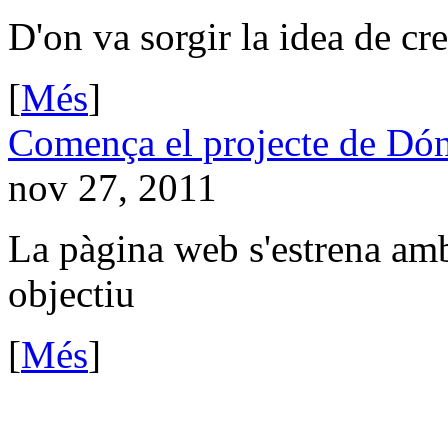
D'on va sorgir la idea de cr
[
Més
]
Comença el projecte de Dón
nov 27, 2011
La pàgina web s'estrena amb
objectiu
[
Més
]