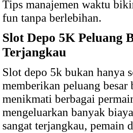
Tips manajemen waktu bikin
fun tanpa berlebihan.
Slot Depo 5K Peluang 
Terjangkau
Slot depo 5k bukan hanya se
memberikan peluang besar 
menikmati berbagai permain
mengeluarkan banyak biay
sangat terjangkau, pemain 