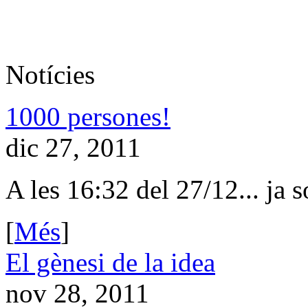
Notícies
1000 persones!
dic 27, 2011
A les 16:32 del 27/12... ja 
[
Més
]
El gènesi de la idea
nov 28, 2011