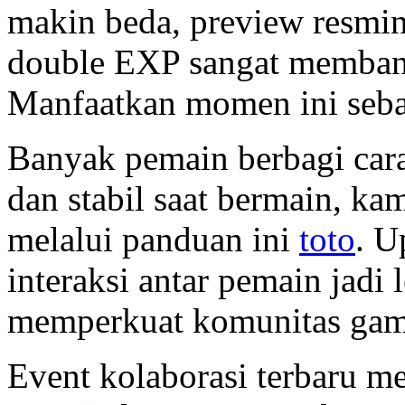
makin beda, preview resmin
double EXP sangat membantu
Manfaatkan momen ini seb
Banyak pemain berbagi cara
dan stabil saat bermain, ka
melalui panduan ini
toto
. U
interaksi antar pemain jadi
memperkuat komunitas gam
Event kolaborasi terbaru m