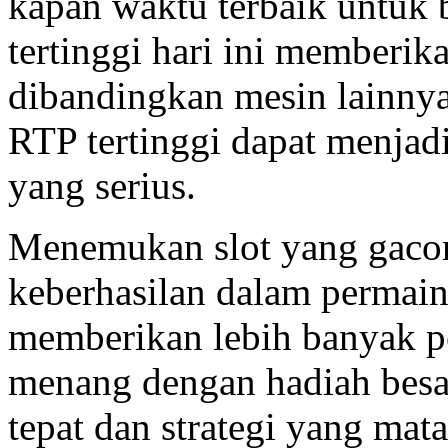
kapan waktu terbaik untuk 
tertinggi hari ini memberi
dibandingkan mesin lainnya.
RTP tertinggi dapat menja
yang serius.
Menemukan slot yang gacor 
keberhasilan dalam permain
memberikan lebih banyak p
menang dengan hadiah besa
tepat dan strategi yang mat