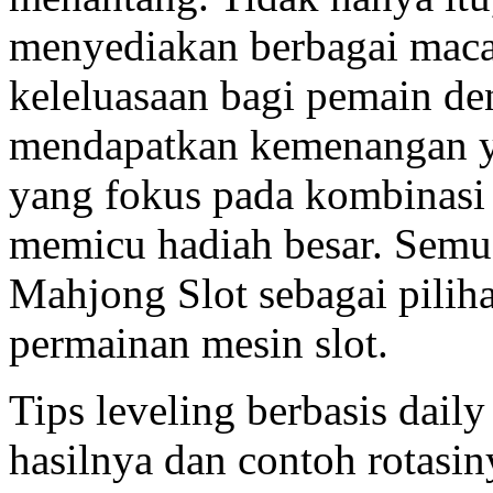
menyediakan berbagai maca
keleluasaan bagi pemain d
mendapatkan kemenangan ya
yang fokus pada kombinasi
memicu hadiah besar. Semua
Mahjong Slot sebagai piliha
permainan mesin slot.
Tips leveling berbasis daily
hasilnya dan contoh rotasi