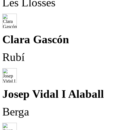
Les Llosses
Clara Gascón
Rubí
Josep Vidal I Alaball
Berga