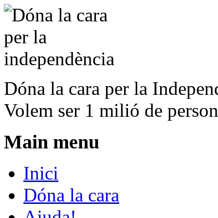
Dóna la cara per la Indepen
Volem ser 1 milió de perso
Main menu
Inici
Dóna la cara
Ajuda!