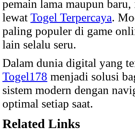
pemain lama maupun baru, 
lewat
Togel Terpercaya
. Mo
paling populer di game on
lain selalu seru.
Dalam dunia digital yang te
Togel178
menjadi solusi b
sistem modern dengan navi
optimal setiap saat.
Related Links