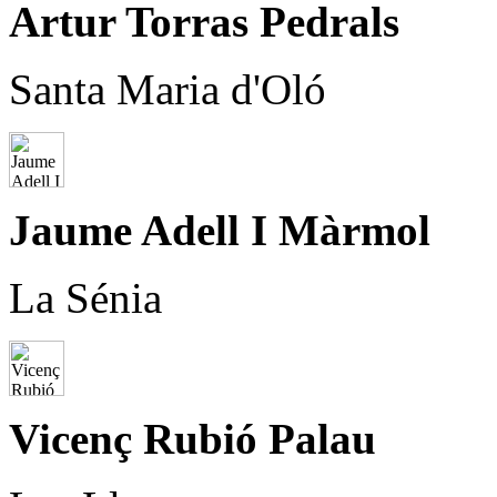
Artur Torras Pedrals
Santa Maria d'Oló
Jaume Adell I Màrmol
La Sénia
Vicenç Rubió Palau