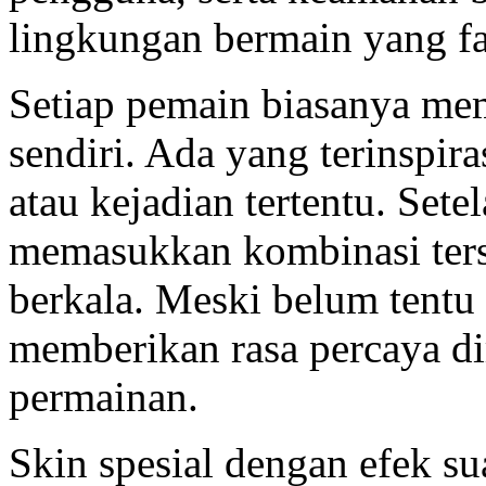
lingkungan bermain yang fa
Setiap pemain biasanya me
sendiri. Ada yang terinspira
atau kejadian tertentu. Set
memasukkan kombinasi ters
berkala. Meski belum tentu 
memberikan rasa percaya dir
permainan.
Skin spesial dengan efek s